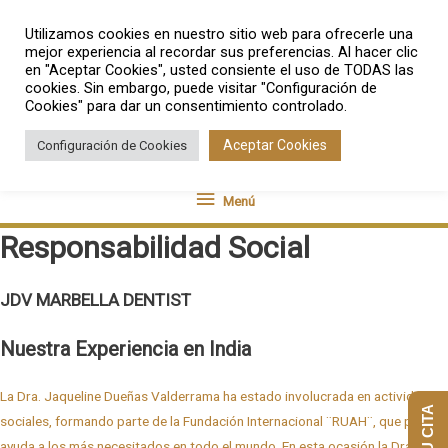
Ir
Utilizamos cookies en nuestro sitio web para ofrecerle una
al
mejor experiencia al recordar sus preferencias. Al hacer clic
contenido
en "Aceptar Cookies", usted consiente el uso de TODAS las
cookies. Sin embargo, puede visitar "Configuración de
Cookies" para dar un consentimiento controlado.
Aceptar Cookies
Configuración de Cookies
Menú
Menú
Responsabilidad Social
JDV MARBELLA DENTIST
Nuestra Experiencia en India
La Dra. Jaqueline Dueñas Valderrama ha estado involucrada en actividades
sociales, formando parte de la Fundación Internacional ¨RUAH¨, que presta
ayuda a los más necesitados en todo el mundo. En esta ocasión la Dra.